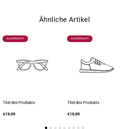
Ähnliche Artikel
PRODUKTBEZEICHNUNG:
PRODUKTBEZEICHNUNG:
AUSVERKAUFT
AUSVERKAUFT
Titel des Produkts
Titel des Produkts
A
A
n
Regulärer
n
Regulärer
€19,99
€19,99
b
Preis
b
Preis
i
i
e
e