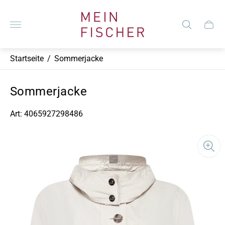
Laden-
Logo"
Schub
des
Wagen
Startseite
/
Sommerjacke
Sommerjacke
Art: 4065927298486