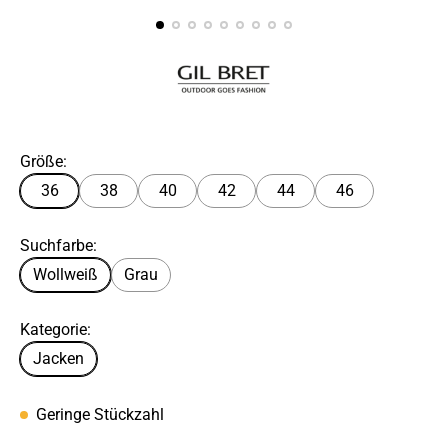
Größe:
36
38
40
42
44
46
Suchfarbe:
Wollweiß
Grau
Kategorie:
Jacken
Geringe Stückzahl