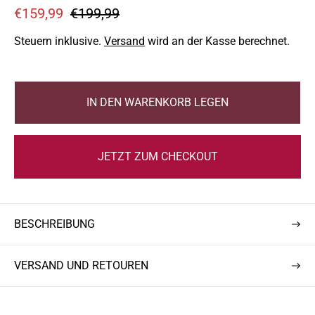
V
R
€159,99
€199,99
e
e
Steuern inklusive.
Versand
wird an der Kasse berechnet.
r
g
k
u
a
l
IN DEN WARENKORB LEGEN
u
ä
f
r
s
e
JETZT ZUM CHECKOUT
p
r
r
P
e
r
i
e
BESCHREIBUNG
s
i
s
VERSAND UND RETOUREN