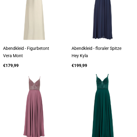
Abendkleid - Figurbetont
Abendkleid - floraler Spitze
A
A
Vera Mont
Hey Kyla
n
n
b
Regulärer
b
Regulärer
€179,99
€199,99
i
Preis
i
Preis
e
e
t
t
e
e
r
r
:
: