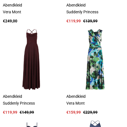
Abendkleid
Abendkleid
A
A
Vera Mont
Suddenly Princess
n
n
b
Regulärer
b
Verkaufspreis
Regulärer
€249,00
€119,99
€139,99
i
Preis
i
Preis
e
e
t
t
e
e
r
r
:
:
Abendkleid
Abendkleid
A
A
Suddenly Princess
Vera Mont
n
n
b
Verkaufspreis
Regulärer
b
Verkaufspreis
Regulärer
€119,99
€149,99
€159,99
€229,99
i
Preis
i
Preis
e
e
t
t