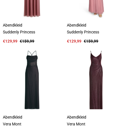
Abendkleid
Abendkleid
A
A
Suddenly Princess
Suddenly Princess
n
n
b
Verkaufspreis
Regulärer
b
Verkaufspreis
Regulärer
€129,99
€159,99
€129,99
€159,99
i
Preis
i
Preis
e
e
t
t
e
e
r
r
:
:
Abendkleid
Abendkleid
A
A
Vera Mont
Vera Mont