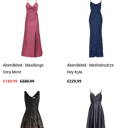
t
t
e
e
r
r
:
:
Abendkleid - Maxilänge
Abendkleid - Mesheinsätze
A
A
Vera Mont
Hey Kyla
n
n
b
Verkaufspreis
Regulärer
b
Regulärer
€189,99
€239,99
€229,99
i
Preis
i
Preis
e
e
t
t
e
e
r
r
:
: