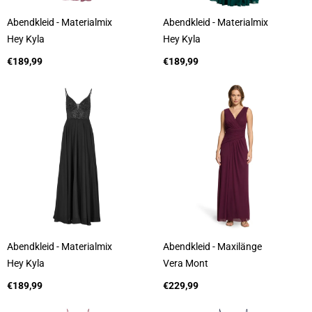
Abendkleid - Materialmix
Abendkleid - Materialmix
A
A
Hey Kyla
Hey Kyla
n
n
b
Regulärer
b
Regulärer
€189,99
€189,99
i
Preis
i
Preis
e
e
t
t
e
e
r
r
:
:
Abendkleid - Materialmix
Abendkleid - Maxilänge
A
A
Hey Kyla
Vera Mont
n
n
b
Regulärer
b
Regulärer
€189,99
€229,99
i
Preis
i
Preis
e
e