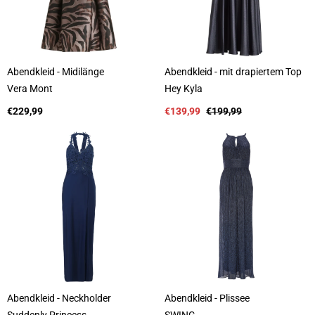
Abendkleid - Midilänge
Abendkleid - mit drapiertem Top
A
A
Vera Mont
Hey Kyla
n
n
b
Regulärer
b
Verkaufspreis
Regulärer
€229,99
€139,99
€199,99
i
Preis
i
Preis
e
e
t
t
e
e
r
r
:
:
Abendkleid - Neckholder
Abendkleid - Plissee
A
A