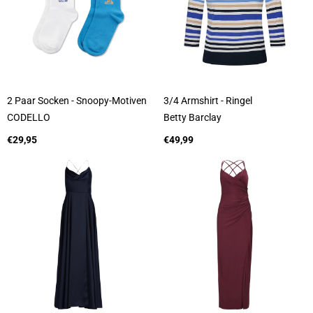
2 Paar Socken - Snoopy-Motiven
3/4 Armshirt - Ringel
A
A
CODELLO
Betty Barclay
n
n
b
Regulärer
b
Regulärer
€29,95
€49,99
i
Preis
i
Preis
e
e
t
t
e
e
r
r
:
: