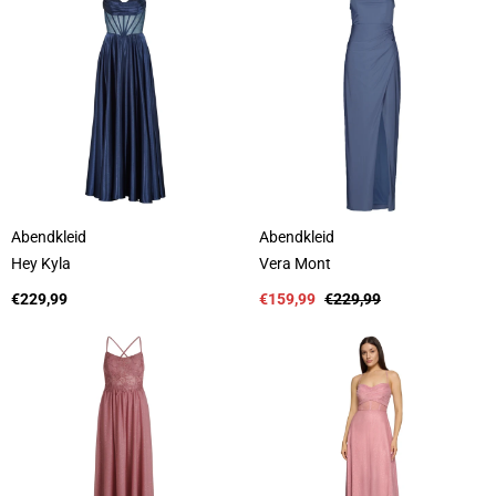
e
e
r
r
:
:
Abendkleid
Abendkleid
A
A
Hey Kyla
Vera Mont
n
n
b
Regulärer
b
Verkaufspreis
Regulärer
€229,99
€159,99
€229,99
i
Preis
i
Preis
e
e
t
t
e
e
r
r
:
: