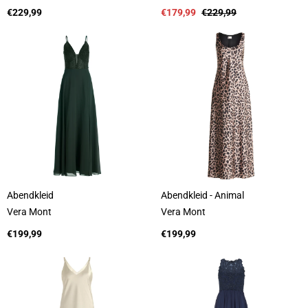
n
n
b
Regulärer
b
Verkaufspreis
Regulärer
€229,99
€179,99
€229,99
i
Preis
i
Preis
e
e
t
t
e
e
r
r
:
:
Abendkleid
Abendkleid - Animal
A
A
Vera Mont
Vera Mont
n
n
b
Regulärer
b
Regulärer
€199,99
€199,99
i
Preis
i
Preis
e
e
t
t
e
e
r
r
:
: