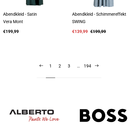
Abendkleid - Satin
Abendkleid - Schimmereffekt
A
A
Vera Mont
SWING
n
n
b
Regulärer
b
Verkaufspreis
Regulärer
€199,99
€139,99
€199,99
i
Preis
i
Preis
e
e
t
t
e
e
r
r
:
:
1
2
3
…
194