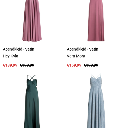
:
:
Abendkleid - Satin
Abendkleid - Satin
A
A
Hey Kyla
Vera Mont
n
n
b
Verkaufspreis
Regulärer
b
Verkaufspreis
Regulärer
€189,99
€199,99
€159,99
€199,99
i
Preis
i
Preis
e
e
t
t
e
e
r
r
:
: