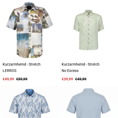
e
e
t
t
e
e
r
r
:
:
Kurzarmhemd - Stretch
Kurzarmhemd - Stretch
A
A
LERROS
No Excess
n
n
b
Verkaufspreis
Regulärer
b
Verkaufspreis
Regulärer
€49,99
€59,99
€39,99
€49,99
i
Preis
i
Preis
e
e
t
t
e
e
r
r
:
: