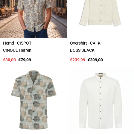
Hemd - CISPOT
Overshirt - CAI-K
A
A
CINQUE Herren
BOSS BLACK
n
n
b
Verkaufspreis
Regulärer
b
Verkaufspreis
Regulärer
€30,00
€79,99
€239,99
€299,00
i
Preis
i
Preis
e
e
t
t
e
e
r
r
:
: