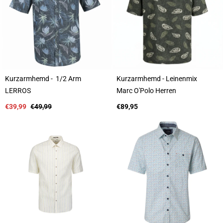
Kurzarmhemd - 1/2 Arm
Kurzarmhemd - Leinenmix
A
A
LERROS
Marc O'Polo Herren
n
n
b
Verkaufspreis
Regulärer
b
Regulärer
€39,99
€49,99
€89,95
i
Preis
i
Preis
e
e
t
t
e
e
r
r
:
: