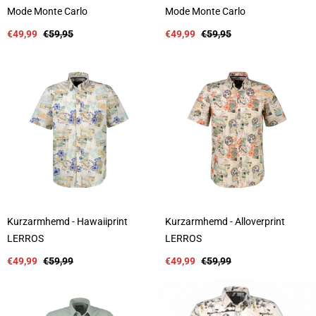
A
A
Mode Monte Carlo
Mode Monte Carlo
n
n
b
Verkaufspreis
Regulärer
b
Verkaufspreis
Regulärer
€49,99
€59,95
€49,99
€59,95
i
Preis
i
Preis
e
e
t
t
e
e
r
r
:
:
Kurzarmhemd - Hawaiiprint
Kurzarmhemd - Alloverprint
A
A
LERROS
LERROS
n
n
b
Verkaufspreis
Regulärer
b
Verkaufspreis
Regulärer
€49,99
€59,99
€49,99
€59,99
i
Preis
i
Preis
e
e
t
t
e
e