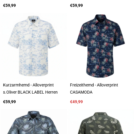
n
n
b
Regulärer
b
Regulärer
€59,99
€59,99
i
Preis
i
Preis
e
e
t
t
e
e
r
r
:
:
Kurzarmhemd - Alloverprint
Freizeithemd - Alloverprint
A
A
s.Oliver BLACK LABEL Herren
CASAMODA
n
n
b
Regulärer
b
Verkaufspreis
€59,99
€49,99
i
Preis
i
e
e
t
t
e
e
r
r
:
: