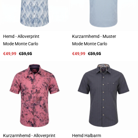
Hemd - Alloverprint
Kurzarmhemd - Muster
A
A
Mode Monte Carlo
Mode Monte Carlo
n
n
b
Verkaufspreis
Regulärer
b
Verkaufspreis
Regulärer
€49,99
€59,95
€49,99
€59,95
i
Preis
i
Preis
e
e
t
t
e
e
r
r
:
:
Kurzarmhemd - Alloverprint
Hemd Halbarm