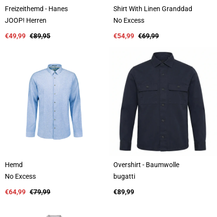
Freizeithemd - Hanes
Shirt With Linen Granddad
A
A
JOOP! Herren
No Excess
n
n
b
Verkaufspreis
Regulärer
b
Verkaufspreis
Regulärer
€49,99
€89,95
€54,99
€69,99
i
Preis
i
Preis
e
e
t
t
e
e
r
r
:
:
Hemd
Overshirt - Baumwolle
A
A
No Excess
bugatti
n
n
b
Verkaufspreis
Regulärer
b
Regulärer
€64,99
€79,99
€89,99
i
Preis
i
Preis
e
e
t
t