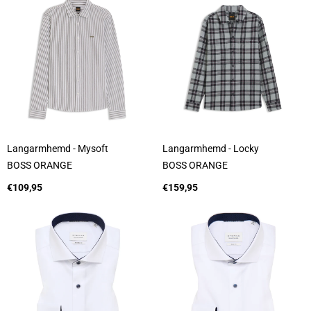
e
e
r
r
:
:
Langarmhemd - Mysoft
Langarmhemd - Locky
A
A
BOSS ORANGE
BOSS ORANGE
n
n
b
Regulärer
b
Regulärer
€109,95
€159,95
i
Preis
i
Preis
e
e
t
t
e
e
r
r
:
: