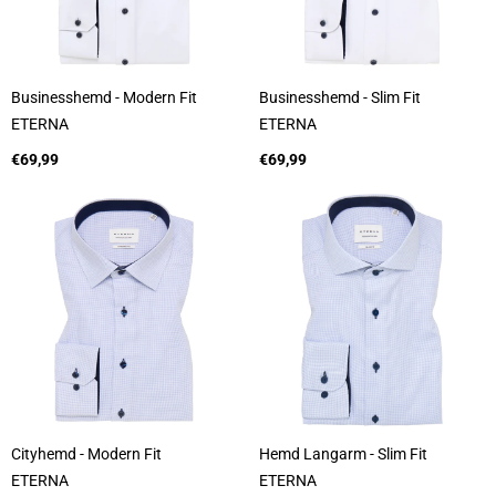
Businesshemd - Modern Fit
Businesshemd - Slim Fit
A
A
ETERNA
ETERNA
n
n
b
Regulärer
b
Regulärer
€69,99
€69,99
i
Preis
i
Preis
e
e
t
t
e
e
r
r
:
:
Cityhemd - Modern Fit
Hemd Langarm - Slim Fit
A
A
ETERNA
ETERNA