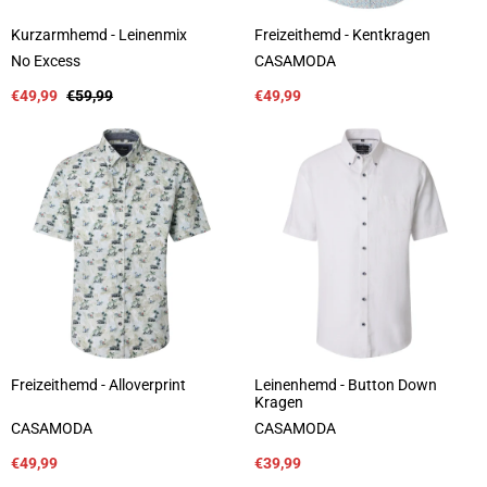
Kurzarmhemd - Leinenmix
Freizeithemd - Kentkragen
A
A
No Excess
CASAMODA
n
n
b
Verkaufspreis
Regulärer
b
Verkaufspreis
€49,99
€59,99
€49,99
i
Preis
i
e
e
t
t
e
e
r
r
:
:
Freizeithemd - Alloverprint
Leinenhemd - Button Down
Kragen
A
A
CASAMODA
CASAMODA
n
n
b
Verkaufspreis
b
Verkaufspreis
€49,99
€39,99
i
i