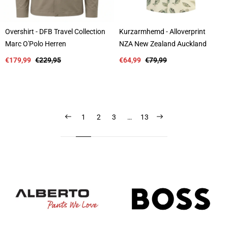
Overshirt - DFB Travel Collection
Kurzarmhemd - Alloverprint
A
A
Marc O'Polo Herren
NZA New Zealand Auckland
n
n
b
Verkaufspreis
Regulärer
b
Verkaufspreis
Regulärer
€179,99
€229,95
€64,99
€79,99
i
Preis
i
Preis
e
e
t
t
e
e
r
r
:
:
1
2
3
…
13