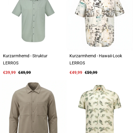
r
r
:
:
Kurzarmhemd - Struktur
Kurzarmhemd - Hawaii-Look
A
A
LERROS
LERROS
n
n
b
Verkaufspreis
Regulärer
b
Verkaufspreis
Regulärer
€39,99
€49,99
€49,99
€59,99
i
Preis
i
Preis
e
e
t
t
e
e
r
r
:
: