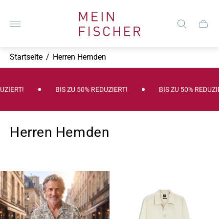
Laden-
Logo"
Schub
des
Wagen
Startseite
/
Herren Hemden
BIS ZU 50% REDUZIERT!
BIS ZU 50% REDUZIERT!
BI
Herren Hemden