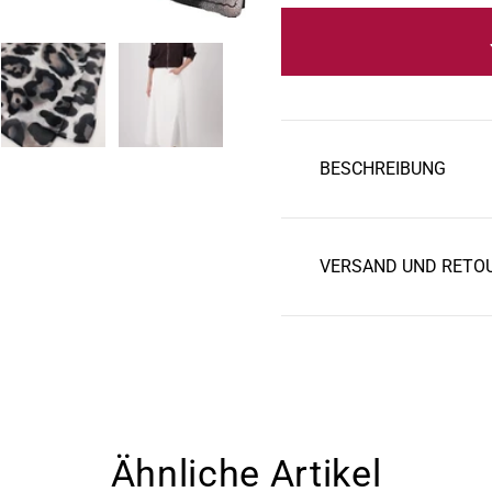
r
e
r
P
BESCHREIBUNG
r
e
i
VERSAND UND RETO
s
Ähnliche Artikel