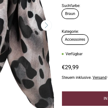
Suchfarbe:
Braun
Kategorie:
Accessoires
Verfügbar
R
€29,99
e
Steuern inklusive.
Versand
g
u
l
I
ä