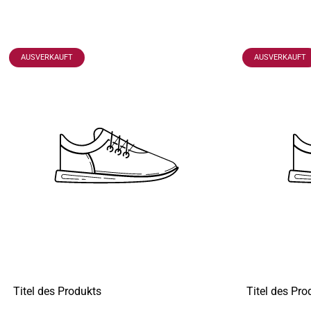
PRODUKTBEZEICHNUNG:
PRODUKTBEZEI
AUSVERKAUFT
AUSVERKAUFT
Titel des Produkts
Titel des Pro
A
A