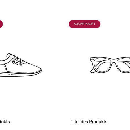
CHNUNG:
PRODUKTBEZEICHNUNG:
AUSVERKAUFT
dukts
Titel des Produkts
A