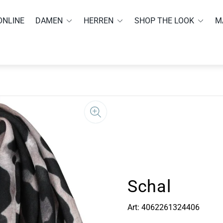
ONLINE
DAMEN
HERREN
SHOP THE LOOK
M
Schal
Art: 4062261324406