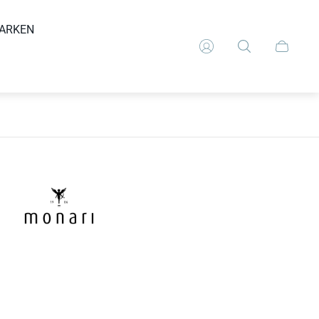
ARKEN
Schubla
des
Wagens.