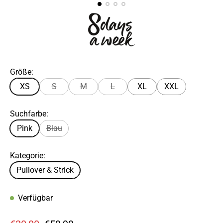
Größe:
XS
S
M
L
XL
XXL
Suchfarbe:
Pink
Blau
Kategorie:
Pullover & Strick
Verfügbar