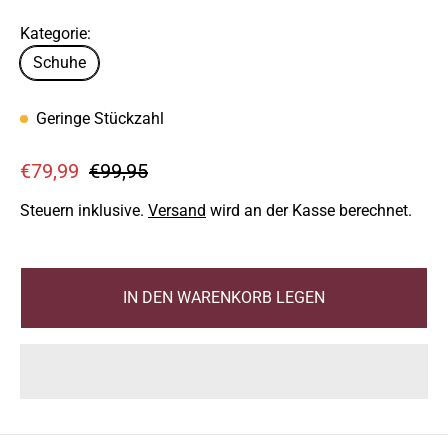
Kategorie:
Schuhe
Geringe Stückzahl
V
R
€79,99
€99,95
e
e
Steuern inklusive.
Versand
wird an der Kasse berechnet.
r
g
k
u
a
l
IN DEN WARENKORB LEGEN
u
ä
f
r
s
e
p
r
r
P
e
r