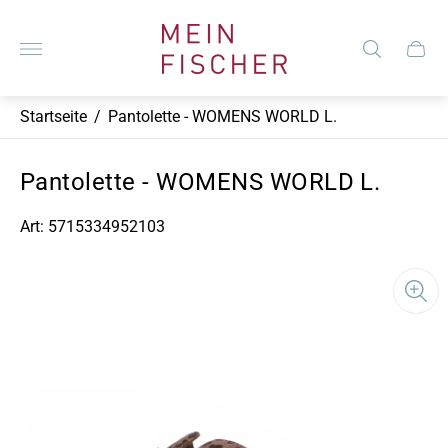
Laden-
Logo"
Schub
des
Wagen
Startseite
/
Pantolette - WOMENS WORLD L.
Pantolette - WOMENS WORLD L.
Art: 5715334952103