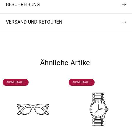
BESCHREIBUNG
i
e
s
i
s
VERSAND UND RETOUREN
Ähnliche Artikel
PRODUKTBEZEICHNUNG:
PRODUKTBEZEICHNUNG:
AUSVERKAUFT
AUSVERKAUFT