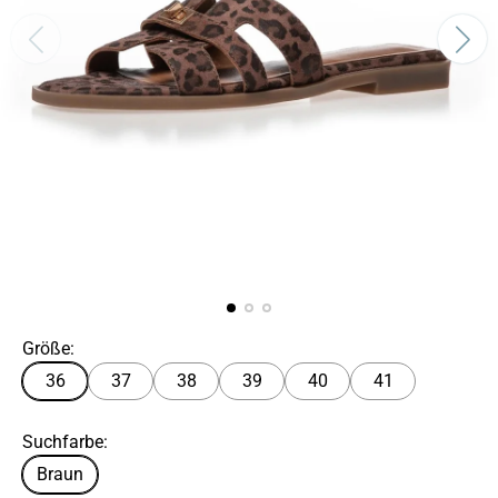
Größe:
36
37
38
39
40
41
Suchfarbe:
Braun