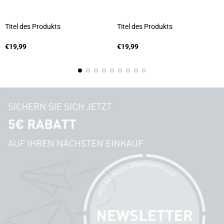
Titel des Produkts
Titel des Produkts
A
A
n
Regulärer
n
Regulärer
€19,99
€19,99
b
Preis
b
Preis
i
i
e
e
t
t
e
e
r
r
:
: