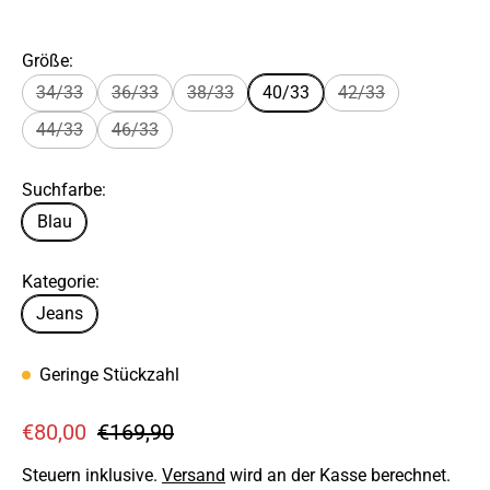
Größe:
34/33
36/33
38/33
40/33
42/33
44/33
46/33
Suchfarbe:
Blau
Kategorie:
Jeans
Geringe Stückzahl
V
R
€80,00
€169,90
e
e
Steuern inklusive.
Versand
wird an der Kasse berechnet.