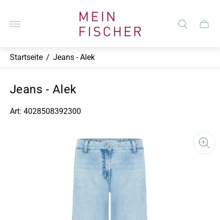
Laden-
Logo"
Schub
des
Wagen
Startseite
/
Jeans - Alek
Jeans - Alek
Art: 4028508392300