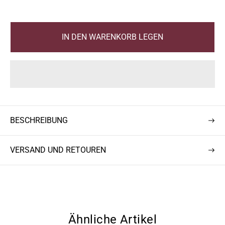
r
g
k
u
a
l
IN DEN WARENKORB LEGEN
u
ä
f
r
s
e
p
r
r
P
e
r
BESCHREIBUNG
i
e
s
i
s
VERSAND UND RETOUREN
Ähnliche Artikel