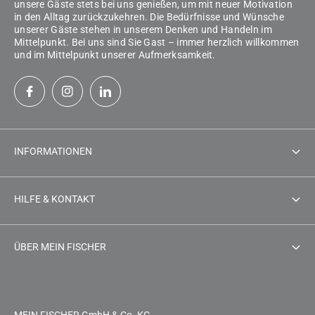
unsere Gäste stets bei uns genießen, um mit neuer Motivation
in den Alltag zurückzukehren. Die Bedürfnisse und Wünsche
unserer Gäste stehen in unserem Denken und Handeln im
Mittelpunkt. Bei uns sind Sie Gast – immer herzlich willkommen
und im Mittelpunkt unserer Aufmerksamkeit.
INFORMATIONEN
Impressum
HILFE & KONTAKT
AGB
Gästeservice
Datenschutzerklärung
ÜBER MEIN FISCHER
Versand & Retoure
Hinweisgeber
Unsere Häuser
Versand in die Schweiz & nach Österreich
Widerrufsbelehrung
Styling