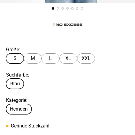
Größe:
S
M
L
XL
XXL
Suchfarbe:
Blau
Kategorie:
Hemden
Geringe Stückzahl