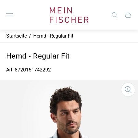
Laden-
Logo"
Schub
des
Wagen
Startseite
/
Hemd - Regular Fit
Hemd - Regular Fit
Art: 8720151742292