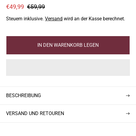
V
R
€49,99
€59,99
e
e
Steuern inklusive.
Versand
wird an der Kasse berechnet.
r
g
k
u
a
l
IN DEN WARENKORB LEGEN
u
ä
f
r
s
e
p
r
r
P
e
r
BESCHREIBUNG
i
e
s
i
s
VERSAND UND RETOUREN