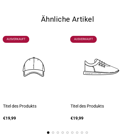
Ähnliche Artikel
PRODUKTBEZEICHNUNG:
PRODUKTBEZEICHNUNG:
AUSVERKAUFT
AUSVERKAUFT
Titel des Produkts
Titel des Produkts
A
A
n
Regulärer
n
Regulärer
€19,99
€19,99
b
Preis
b
Preis
i
i
e
e