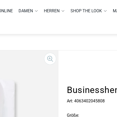
ONLINE
DAMEN
HERREN
SHOP THE LOOK
M
Businesshem
Art: 4063402045808
Größe: