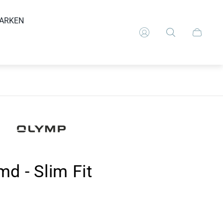
ARKEN
Schubla
des
Wagens.
d - Slim Fit