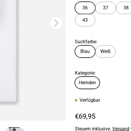
36
37
38
43
Suchfarbe:
Blau
Weiß
Kategorie:
Hemden
Verfügbar
R
€69,95
e
Steuern inklusive.
Versand