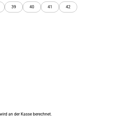
39
40
41
42
wird an der Kasse berechnet.