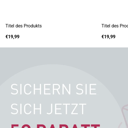
Titel des Produkts
Titel des Pro
A
A
Regulärer
Regulärer
€19,99
€19,99
n
n
Preis
Preis
b
b
i
i
e
e
t
t
e
e
r
r
:
: