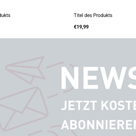
dukts
Titel des Produkts
A
Regulärer
€19,99
n
Preis
b
i
e
t
e
r
: