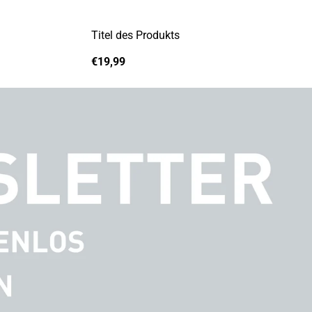
Titel des Produkts
A
Regulärer
€19,99
n
Preis
b
i
e
t
e
r
: