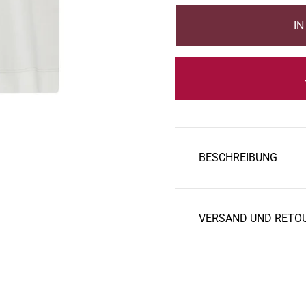
u
l
I
ä
r
e
r
P
BESCHREIBUNG
r
e
i
VERSAND UND RETO
s